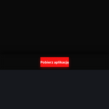
Pobierz aplikację
Jokery
Strona główna